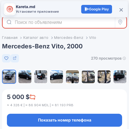
Kareta.md
+
×
Войти
Google Play
Установите приложение
Все р
Главная
Каталог авто
Mercedes-Benz
Vito
Mercedes-Benz Vito, 2000
270 просмотров
Добавить в избранное
1
/
8
5 000 $
≈ 4 328 € | ≈ 86 904 MDL | ≈ 81 193 PRB
Показать номер телефона