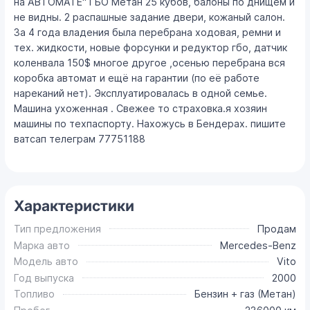
на АВТОМАТЕ" ГБО Метан 25 кубов, балоны по днищем и
не видны. 2 распашные задание двери, кожаный салон.
За 4 года владения была перебрана ходовая, ремни и
тех. жидкости, новые форсунки и редуктор гбо, датчик
коленвала 150$ многое другое ,осенью перебрана вся
коробка автомат и ещё на гарантии (по её работе
нареканий нет). Эксплуатировалась в одной семье.
Машина ухоженная . Свежее то страховка.я хозяин
машины по техпаспорту. Нахожусь в Бендерах. пишите
ватсап телеграм 77751188
Характеристики
Тип предложения
Продам
Марка авто
Mercedes-Benz
Модель авто
Vito
Год выпуска
2000
Топливо
Бензин + газ (Метан)