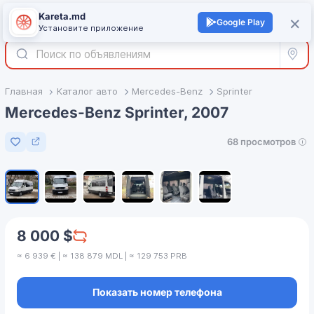
Kareta.md
+
×
Войти
Google Play
Установите приложение
Все р
Главная
Каталог авто
Mercedes-Benz
Sprinter
Mercedes-Benz Sprinter, 2007
68 просмотров
Добавить в избранное
1
/
6
8 000 $
≈ 6 939 € | ≈ 138 879 MDL | ≈ 129 753 PRB
Показать номер телефона