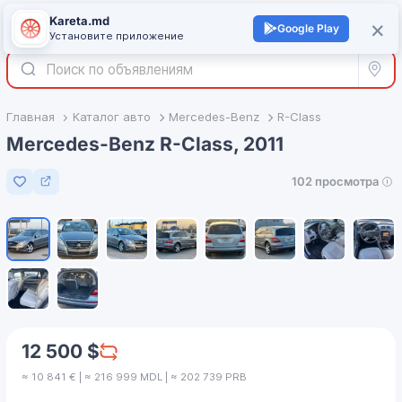
Kareta.md
+
×
Войти
Google Play
Установите приложение
Все р
Главная
Каталог авто
Mercedes-Benz
R-Class
Mercedes-Benz R-Class, 2011
102 просмотра
Добавить в избранное
1
/
10
12 500 $
≈ 10 841 € | ≈ 216 999 MDL | ≈ 202 739 PRB