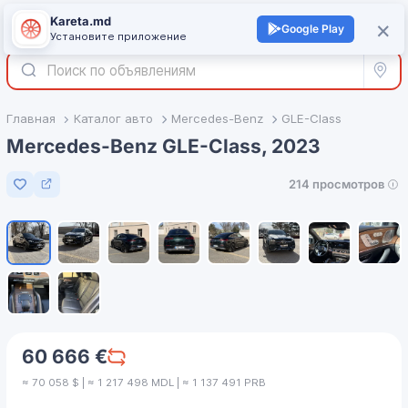
Kareta.md
+
×
Войти
Google Play
Установите приложение
Все р
Главная
Каталог авто
Mercedes-Benz
GLE-Class
Mercedes-Benz GLE-Class, 2023
214 просмотров
Добавить в избранное
1
/
10
60 666 €
≈ 70 058 $ | ≈ 1 217 498 MDL | ≈ 1 137 491 PRB