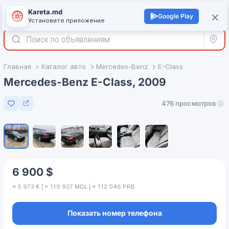
Kareta.md
+
×
Войти
Google Play
Установите приложение
Все р
Главная
Каталог авто
Mercedes-Benz
E-Class
Mercedes-Benz E-Class, 2009
476 просмотров
Добавить в избранное
1
/
6
6 900 $
≈ 5 973 € | ≈ 119 927 MDL | ≈ 112 046 PRB
Показать номер телефона