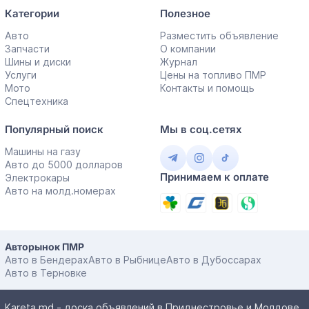
Категории
Полезное
Авто
Разместить объявление
Запчасти
О компании
Шины и диски
Журнал
Услуги
Цены на топливо ПМР
Мото
Контакты и помощь
Спецтехника
Популярный поиск
Мы в соц.сетях
Машины на газу
Авто до 5000 долларов
Принимаем к оплате
Электрокары
Авто на молд.номерах
Авторынок ПМР
Авто в Бендерах
Авто в Рыбнице
Авто в Дубоссарах
Авто в Терновке
Kareta.md - доска объявлений в Приднестровье и Молдове