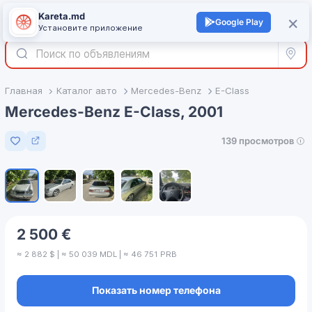
Kareta.md
+
×
Войти
Google Play
Установите приложение
Все р
Главная
Каталог авто
Mercedes-Benz
E-Class
Mercedes-Benz E-Class, 2001
139 просмотров
Добавить в избранное
1
/
5
2 500 €
≈ 2 882 $ | ≈ 50 039 MDL | ≈ 46 751 PRB
Показать номер телефона