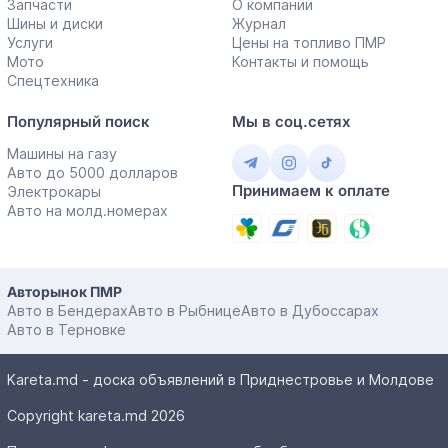
Запчасти
О компании
Шины и диски
Журнал
Услуги
Цены на топливо ПМР
Мото
Контакты и помощь
Спецтехника
Популярный поиск
Мы в соц.сетях
Машины на газу
Авто до 5000 долларов
Принимаем к оплате
Электрокары
Авто на молд.номерах
Авторынок ПМР
Авто в Бендерах
Авто в Рыбнице
Авто в Дубоссарах
Авто в Терновке
Kareta.md - доска объявлений в Приднестровье и Молдове
Copyright kareta.md 2026