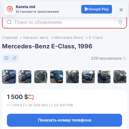
Kareta.md
+
×
Войти
Google Play
Установите приложение
Все р
Главная
Каталог авто
Mercedes-Benz
E-Class
Mercedes-Benz E-Class, 1996
229 просмотров
Добавить в избранное
1
/
8
1 500 $
≈ 1 299 € | ≈ 26 068 MDL | ≈ 24 355 PRB
Показать номер телефона