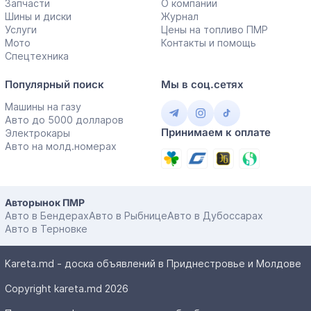
Запчасти
О компании
Шины и диски
Журнал
Услуги
Цены на топливо ПМР
Мото
Контакты и помощь
Спецтехника
Популярный поиск
Мы в соц.сетях
Машины на газу
Авто до 5000 долларов
Принимаем к оплате
Электрокары
Авто на молд.номерах
Авторынок ПМР
Авто в Бендерах
Авто в Рыбнице
Авто в Дубоссарах
Авто в Терновке
Kareta.md - доска объявлений в Приднестровье и Молдове
Copyright kareta.md 2026