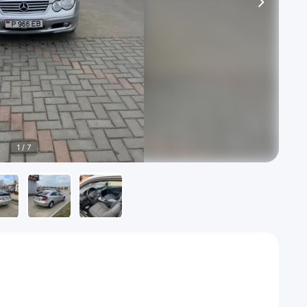
1
/
7