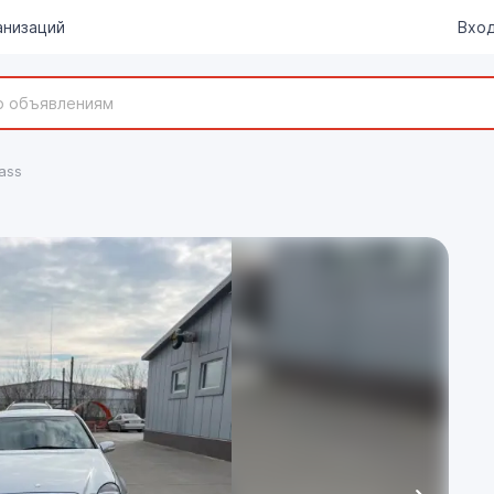
анизаций
Вход
ass