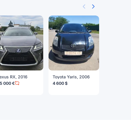
exus RX, 2016
Toyota Yaris, 2006
Bentley Con
Flying Spu
5 000 €
4 600 $
25 000 $