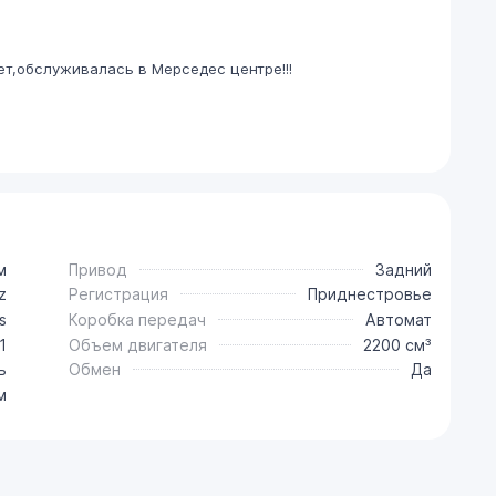
ет,обслуживалась в Мерседес центре!!!
м
Привод
Задний
z
Регистрация
Приднестровье
s
Коробка передач
Автомат
1
Объем двигателя
2200 см³
ь
Обмен
Да
м