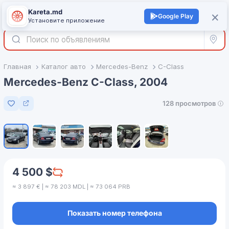
Kareta.md
+
×
Войти
Google Play
Установите приложение
Все р
Главная
Каталог авто
Mercedes-Benz
C-Class
Mercedes-Benz C-Class, 2004
128 просмотров
Добавить в избранное
1
/
6
4 500 $
≈ 3 897 € | ≈ 78 203 MDL | ≈ 73 064 PRB
Показать номер телефона