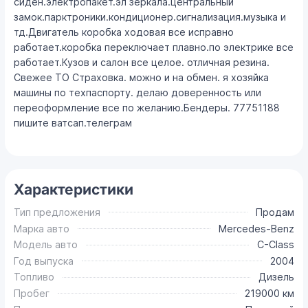
сиден.электропакет.эл зеркала.центральный
замок.парктроники.кондиционер.сигнализация.музыка и
тд.Двигатель коробка ходовая все исправно
работает.коробка переключает плавно.по электрике все
работает.Кузов и салон все целое. отличная резина.
Свежее ТО Страховка. можно и на обмен. я хозяйка
машины по техпаспорту. делаю доверенность или
переоформление все по желанию.Бендеры. 77751188
пишите ватсап.телеграм
Характеристики
Тип предложения
Продам
Марка авто
Mercedes-Benz
Модель авто
C-Class
Год выпуска
2004
Топливо
Дизель
Пробег
219000 км