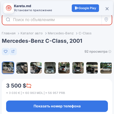
Kareta.md
+
×
Войти
Google Play
Установите приложение
Все р
Главная
Каталог авто
Mercedes-Benz
C-Class
Mercedes-Benz C-Class, 2001
92 просмотра
Добавить в избранное
1
/
8
3 500 $
≈ 3 030 € | ≈ 60 963 MDL | ≈ 56 957 PRB
Показать номер телефона