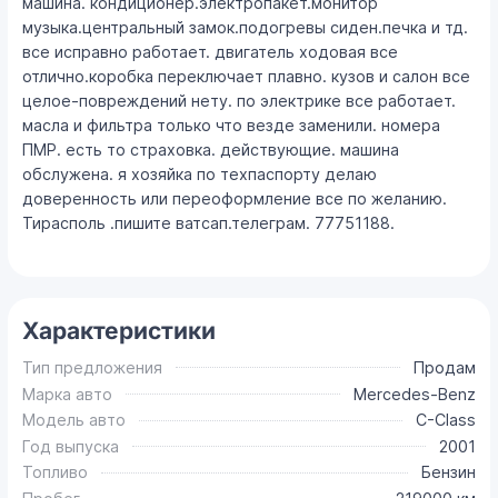
машина. кондиционер.электропакет.монитор
музыка.центральный замок.подогревы сиден.печка и тд.
все исправно работает. двигатель ходовая все
отлично.коробка переключает плавно. кузов и салон все
целое-повреждений нету. по электрике все работает.
масла и фильтра только что везде заменили. номера
ПМР. есть то страховка. действующие. машина
обслужена. я хозяйка по техпаспорту делаю
доверенность или переоформление все по желанию.
Тирасполь .пишите ватсап.телеграм. 77751188.
Характеристики
Тип предложения
Продам
Марка авто
Mercedes-Benz
Модель авто
C-Class
Год выпуска
2001
Топливо
Бензин