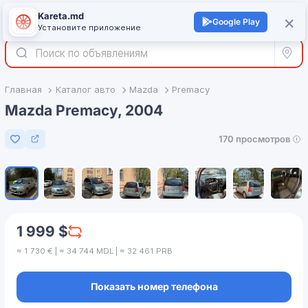
Kareta.md
+
×
Войти
Google Play
Установите приложение
Все р
Главная
Каталог авто
Mazda
Premacy
Mazda Premacy, 2004
170 просмотров
Добавить в избранное
1
/
8
1 999 $
≈ 1 730 € | ≈ 34 744 MDL | ≈ 32 461 PRB
Показать номер телефона