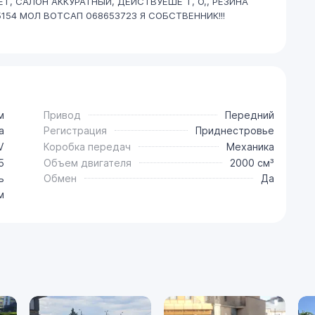
Т, САЛОН АККУРАТНЫЙ, ДЕИСТВУЕШЕ Т, О,, РЕЗИНА
5154 МОЛ ВОТСАП 068653723 Я СОБСТВЕННИК!!!
м
Привод
Передний
a
Регистрация
Приднестровье
V
Коробка передач
Механика
5
Объем двигателя
2000 см³
ь
Обмен
Да
м