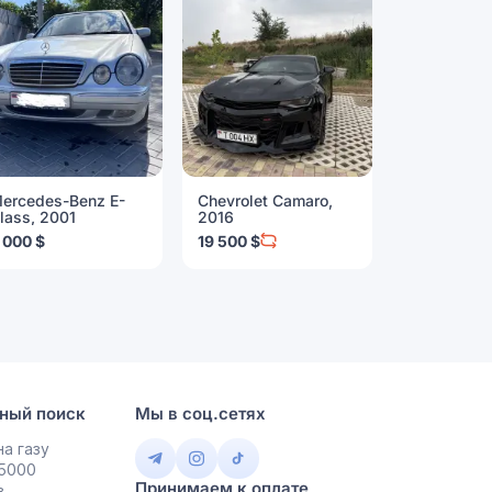
ercedes-Benz E-
Chevrolet Camaro,
BMW 5 Seri
lass, 2001
2016
2 900 $
 000 $
19 500 $
ный поиск
Мы в соц.сетях
а газу
 5000
Принимаем к оплате
в