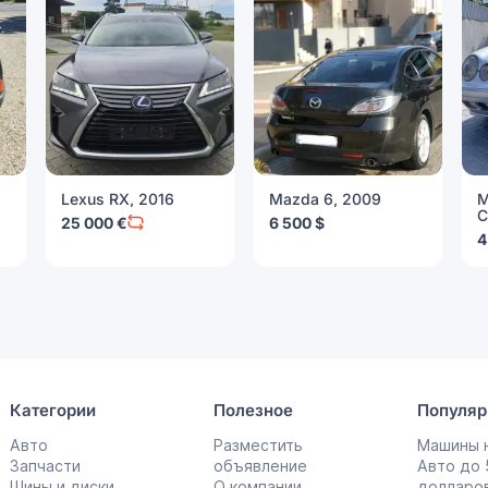
Lexus RX, 2016
Mazda 6, 2009
M
C
25 000 €
6 500 $
4
Категории
Полезное
Популяр
Авто
Разместить
Машины н
Запчасти
объявление
Авто до
Шины и диски
О компании
долларо