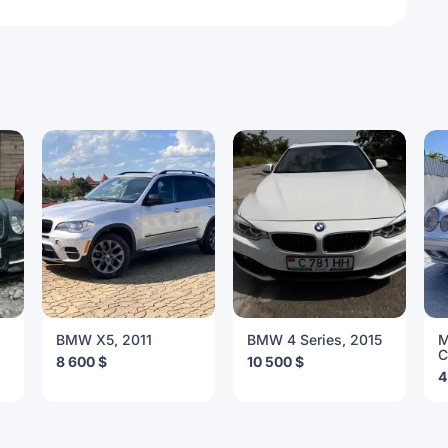
BMW X5, 2011
BMW 4 Series, 2015
M
C
8 600 $
10 500 $
4