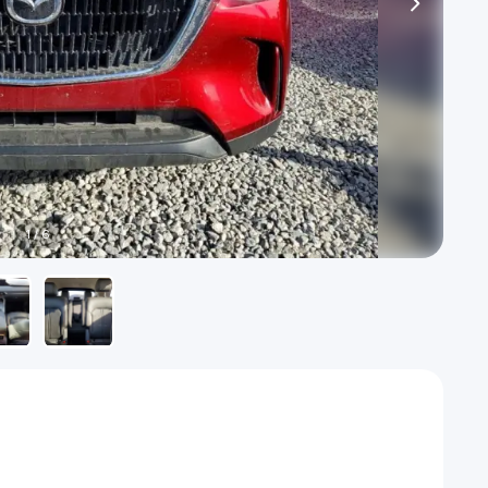
1
/
6