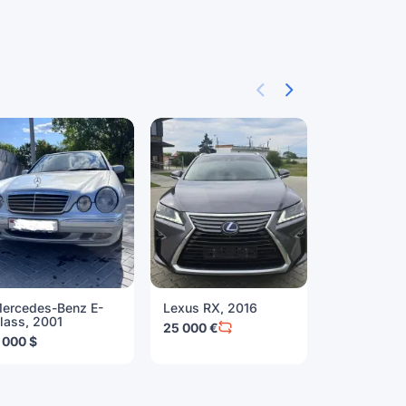
ercedes-Benz E-
Lexus RX, 2016
Audi 80, 1
lass, 2001
25 000 €
2 000 $
 000 $