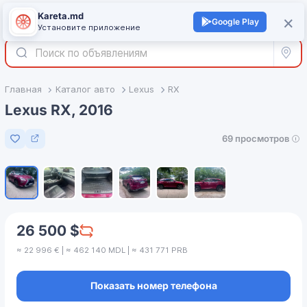
Kareta.md
+
×
Войти
Google Play
Установите приложение
Все р
Главная
Каталог авто
Lexus
RX
Lexus RX, 2016
69 просмотров
Добавить в избранное
1
/
6
26 500 $
≈ 22 996 € | ≈ 462 140 MDL | ≈ 431 771 PRB
Показать номер телефона