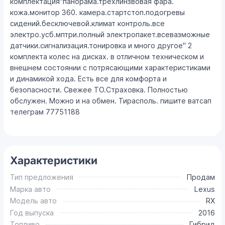
комплектация"панорама.трехлинзвовая фара.
кожа.монитор 360. камера.стартстоп.подогревы
сидений.бесключевой.климат контроль.все
электро.усб.мптри.полный электропакет.всевазможные
датчики.сигнализация.тонировка и много другое" 2
комплекта колес на дисках. в отличном техническом и
внешнем состоянии с потрясающими характеристиками
и динамикой хода. Есть все для комфорта и
безопасности. Свежее ТО.Страховка. Полностью
обслужен. Можно и на обмен. Тирасполь. пишите ватсап
телеграм 77751188
Характеристики
Тип предложения
Продам
Марка авто
Lexus
Модель авто
RX
Год выпуска
2016
Топливо
Гибрид