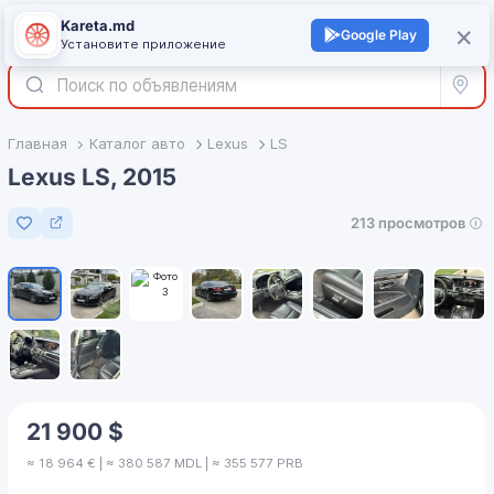
Kareta.md
+
×
Войти
Google Play
Установите приложение
Все р
Главная
Каталог авто
Lexus
LS
Lexus LS, 2015
213 просмотров
Добавить в избранное
1
/
10
21 900 $
≈ 18 964 € | ≈ 380 587 MDL | ≈ 355 577 PRB