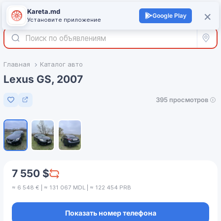
Kareta.md
+
×
Войти
Google Play
Установите приложение
Все р
Главная
Каталог авто
Lexus GS, 2007
395 просмотров
Добавить в избранное
1
/
3
7 550 $
≈ 6 548 € | ≈ 131 067 MDL | ≈ 122 454 PRB
Показать номер телефона