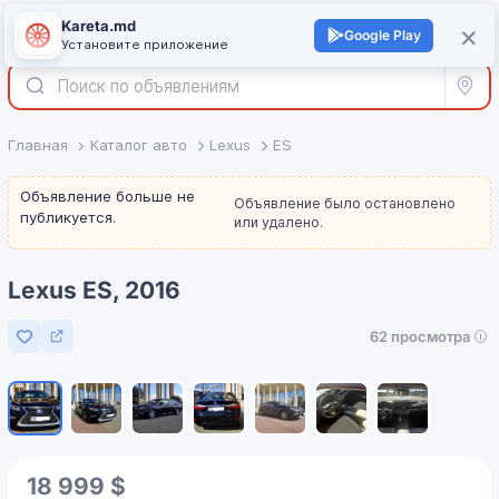
Kareta.md
+
×
Войти
Google Play
Установите приложение
Все р
Главная
Каталог авто
Lexus
ES
Объявление больше не
Объявление было остановлено
публикуется.
или удалено.
Lexus ES, 2016
62 просмотра
Добавить в избранное
1
/
7
18 999 $