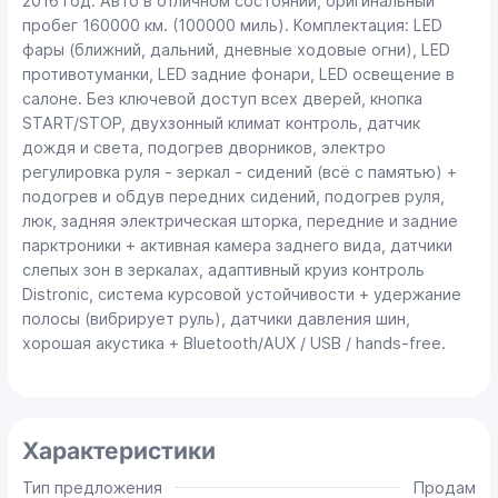
2016 год. Авто в отличном состоянии, оригинальный
пробег 160000 км. (100000 миль). Комплектация: LED
фары (ближний, дальний, дневные ходовые огни), LED
противотуманки, LED задние фонари, LED освещение в
салоне. Без ключевой доступ всех дверей, кнопка
START/STOP, двухзонный климат контроль, датчик
дождя и света, подогрев дворников, электро
регулировка руля - зеркал - сидений (всё с памятью) +
подогрев и обдув передних сидений, подогрев руля,
люк, задняя электрическая шторка, передние и задние
парктроники + активная камера заднего вида, датчики
слепых зон в зеркалах, адаптивный круиз контроль
Distronic, система курсовой устойчивости + удержание
полосы (вибрирует руль), датчики давления шин,
хорошая акустика + Bluetooth/AUX / USB / hands-free.
Характеристики
Тип предложения
Продам