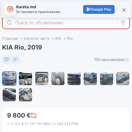
Kareta.md
+
×
Войти
Google Play
Установите приложение
Все р
Главная
Каталог авто
KIA
Rio
KIA Rio, 2019
110 просмотров
Добавить в избранное
1
/
10
9 800 €
≈ 11 321 $ | ≈ 197 181 MDL | ≈ 184 223 PRB