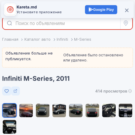
Kareta.md
+
×
Войти
Google Play
Установите приложение
Все р
Главная
Каталог авто
Infiniti
M-Series
Объявление больше не
Объявление было остановлено
публикуется.
или удалено.
Infiniti M-Series, 2011
414 просмотров
Добавить в избранное
1
/
9