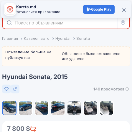
Kareta.md
+
×
Войти
Google Play
Установите приложение
Все р
Главная
Каталог авто
Hyundai
Sonata
Объявление больше не
Объявление было остановлено
публикуется.
или удалено.
Hyundai Sonata, 2015
149 просмотров
Добавить в избранное
1
/
7
7 800 $