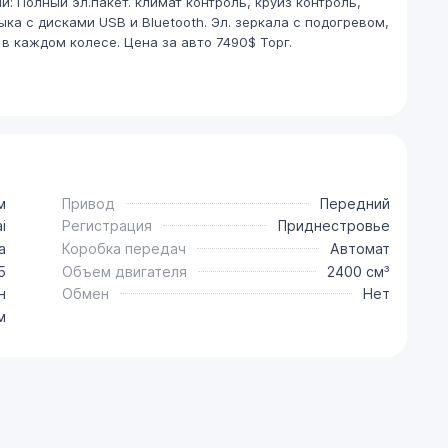
: Полный эл.пакет. климат контроль, круиз контроль,
ка с дисками USB и Bluetooth. Эл. зеркала с подогревом,
в каждом колесе. Цена за авто 7490$ Торг.
м
Привод
Передний
i
Регистрация
Приднестровье
a
Коробка передач
Автомат
5
Объем двигателя
2400 см³
н
Обмен
Нет
м