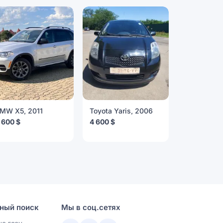
MW X5, 2011
Toyota Yaris, 2006
Mercedes-
Class, 200
 600 $
4 600 $
4 000 $
ный поиск
Мы в соц.сетях