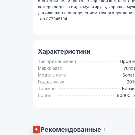
вложений сел и поехал в хорошей комплектации
камера заднего вида, мультируль, хорошая музы
датчики шин с определением точного давления 
тел.077845194
Характеристики
Тип предложения
Прода
Марка авто
Hyunda
Модель авто
Sonat
Год выпуска
201
Топливо
Бензи
Пробег
90000 к
Рекомендованные
?