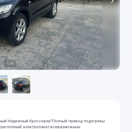
1
/
6
ичный Надежный Кроссовер"Полный привод подогревы
птри.полный электропакет.всевазможные