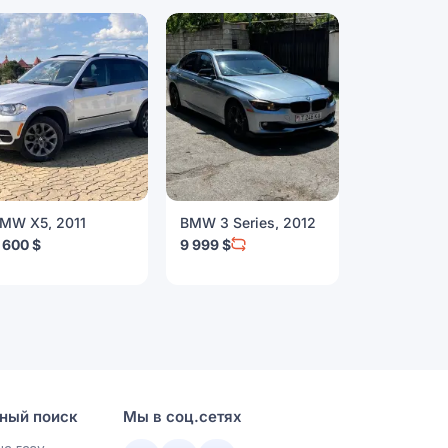
MW X5, 2011
BMW 3 Series, 2012
BMW 4 Seri
 600 $
9 999 $
10 500 $
ный поиск
Мы в соц.сетях