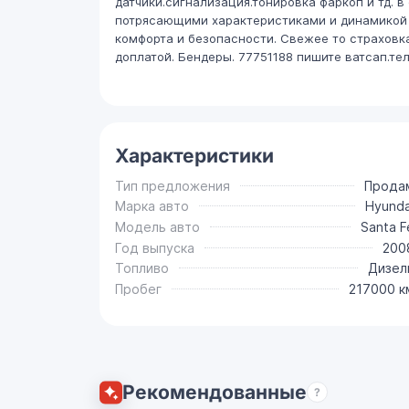
датчики.сигнализация.тонировка фаркоп и тд. 
потрясающими характеристиками и динамикой х
комфорта и безопасности. Свежее то страховк
доплатой. Бендеры. 77751188 пишите ватсап.те
Характеристики
Тип предложения
Прода
Марка авто
Hyunda
Модель авто
Santa F
Год выпуска
200
Топливо
Дизел
Пробег
217000 к
Рекомендованные
?