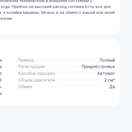
в отличном техническом и внешнем состоянии с
ода. Приятно не высокий расход топлива Есть все для
а. я хозяйка машины. Можно и на обмен с вашей или моей
леграм
м
Привод
Полный
i
Регистрация
Приднестровье
e
Коробка передач
Автомат
8
Объем двигателя
2 см³
ь
Обмен
Да
м