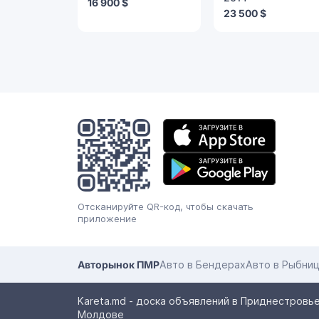
16 900 $
23 500 $
Мобильное
приложение
Отсканируйте QR-код, чтобы скачать
приложение
Авторынок ПМР
Авто в Бендерах
Авто в Рыбни
Kareta.md - доска объявлений в Приднестровье
Молдове