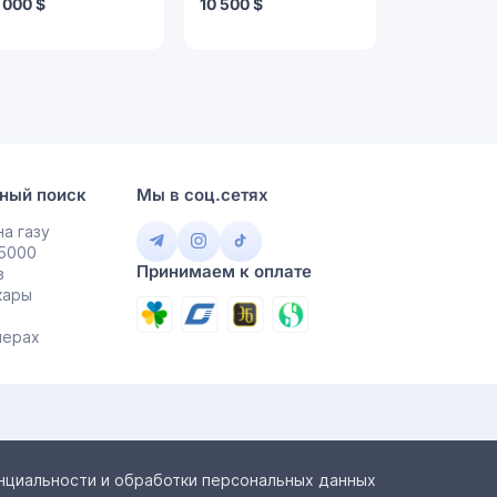
 000 $
10 500 $
4 600 $
ный поиск
Мы в соц.сетях
а газу
 5000
Принимаем к оплате
в
кары
мерах
нциальности и обработки персональных данных