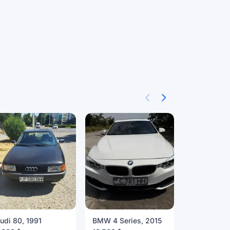
udi 80, 1991
BMW 4 Series, 2015
Toyota Yar