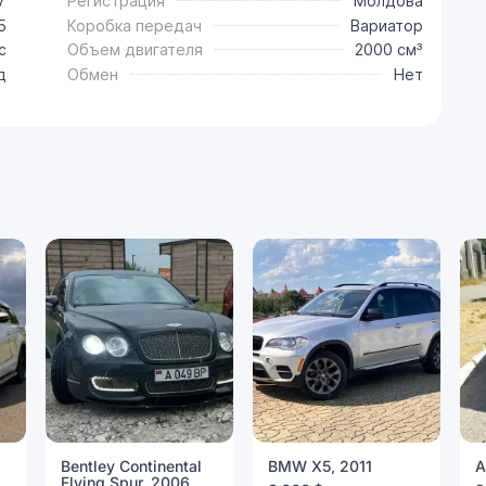
V
Регистрация
Молдова
5
Коробка передач
Вариатор
с
Объем двигателя
2000 см³
д
Обмен
Нет
Bentley Continental
BMW X5, 2011
A
Flying Spur, 2006