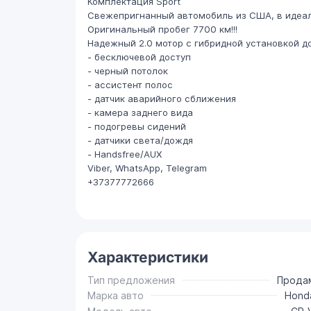
Комплектация Sport
Свежепригнанный автомобиль из США, в идеал
Оригинальный пробег 7700 км!!!
Надежный 2.0 мотор с гибридной установкой до
- бесключевой доступ
- черный потолок
- ассистент полос
- датчик аварийного сближения
- камера заднего вида
- подогревы сидений
- датчики света/дождя
- Handsfree/AUX
Viber, WhatsApp, Telegram
+37377772666
Характеристики
Тип предложения
Прода
Марка авто
Hond