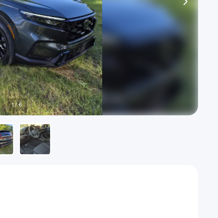
1
/
6