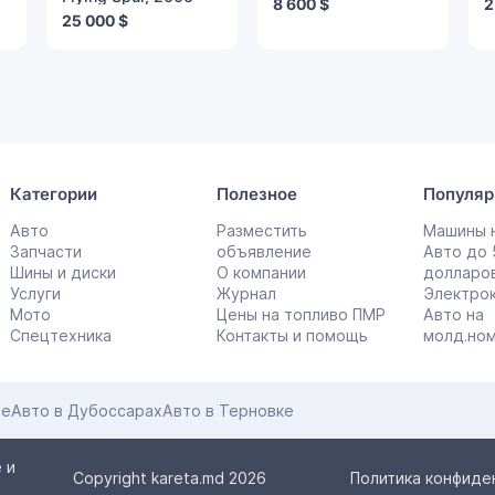
8 600 $
2
25 000 $
Категории
Полезное
Популяр
Авто
Разместить
Машины н
Запчасти
объявление
Авто до
Шины и диски
О компании
долларо
Услуги
Журнал
Электро
Мото
Цены на топливо ПМР
Авто на
Спецтехника
Контакты и помощь
молд.но
це
Авто в Дубоссарах
Авто в Терновке
 и
Copyright kareta.md 2026
Политика конфиде