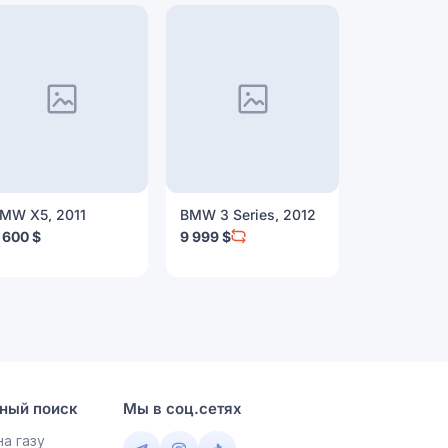
MW X5, 2011
BMW 3 Series, 2012
BMW 4 Seri
 600 $
9 999 $
10 500 $
ный поиск
Мы в соц.сетях
а газу