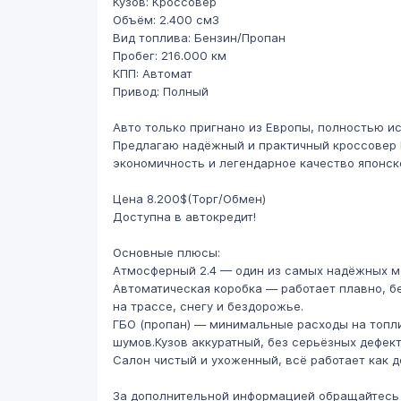
Кузов: Кроссовер
Объём: 2.400 см3
Вид топлива: Бензин/Пропан
Пробег: 216.000 км
КПП: Автомат
Привод: Полный
Авто только пригнано из Европы, полностью ис
Предлагаю надёжный и практичный кроссовер H
экономичность и легендарное качество японск
Цена 8.200$(Торг/Обмен)
Доступна в автокредит!
Основные плюсы:
Атмосферный 2.4 — один из самых надёжных м
Автоматическая коробка — работает плавно, б
на трассе, снегу и бездорожье.
ГБО (пропан) — минимальные расходы на топли
шумов.Кузов аккуратный, без серьёзных дефект
Салон чистый и ухоженный, всё работает как 
За дополнительной информацией обращайтесь 