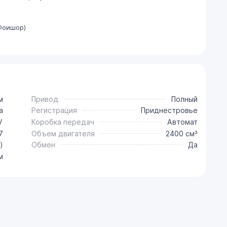
Фоишор)
м
Привод
Полный
a
Регистрация
Приднестровье
V
Коробка передач
Автомат
7
Объем двигателя
2400 см³
)
Обмен
Да
м