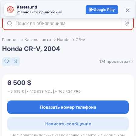
Kareta.md
+
×
Войти
Google Play
Установите приложение
Все р
Главная
Каталог авто
Honda
CR-V
Honda CR-V, 2004
174 просмотра
Добавить в избранное
6 500 $
≈ 5 638 € | ≈ 112 839 MDL | ≈ 105 424 PRB
Показать номер телефона
Написать сообщение
Пользователь получит уведомление на сайте и в мобильном