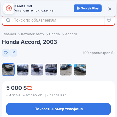
Kareta.md
+
×
Войти
Google Play
Установите приложение
Все р
Главная
Каталог авто
Honda
Accord
Honda Accord, 2003
190 просмотров
Добавить в избранное
1
/
6
5 000 $
≈ 4 328 € | ≈ 87 090 MDL | ≈ 81 367 PRB
Показать номер телефона