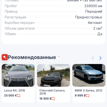
Топливо
Бензин + газ (Метан)
Пробег
339000 км
Привод
Передний
Регистрация
Приднестровье
Коробка передач
Автомат
Объем двигателя
2 см³
Обмен
Да
Рекомендованные
?
Lexus RX, 2016
Chevrolet Camaro,
BMW 3 Series, 2012
2016
25 000 €
9 999 $
19 500 $