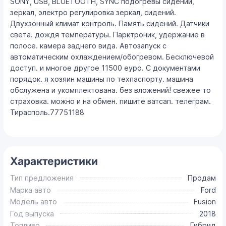
SONY, USB, BLUETOOTH, SYNC подогревы сидений,
зеркал, электро регулировка зеркал, сидений.
Двухзонный климат контроль. Память сидений. Датчики
света. дождя температуры. Парктроник, удержание в
полосе. камера заднего вида. Автозапуск с
автоматическим охлаждением/обогревом. Бесключевой
доступ. и многое другое 11500 еуро. С документами
порядок. я хозяин машины по техпаспорту. машина
обслужена и укомплектована. без вложений! свежее то
страховка. можно и на обмен. пишите ватсап. телеграм.
Тирасполь.77751188
Характеристики
Тип предложения
Продам
Марка авто
Ford
Модель авто
Fusion
Год выпуска
2018
Топливо
Гибрид