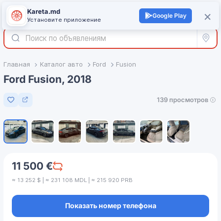
Kareta.md
+
×
Войти
Google Play
Установите приложение
Все р
Главная
Каталог авто
Ford
Fusion
Ford Fusion, 2018
139 просмотров
Добавить в избранное
1
/
7
11 500 €
≈ 13 252 $ | ≈ 231 108 MDL | ≈ 215 920 PRB
Показать номер телефона