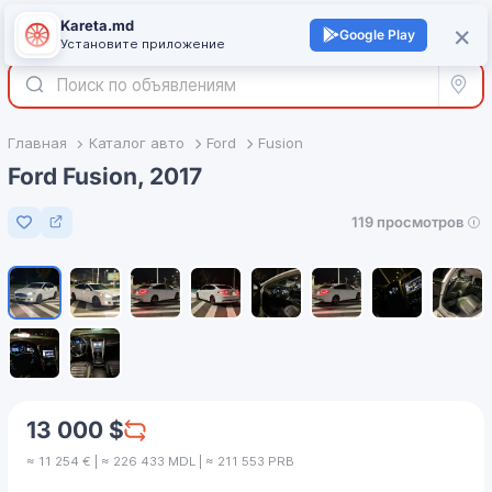
Kareta.md
+
×
Войти
Google Play
Установите приложение
Все р
Главная
Каталог авто
Ford
Fusion
Ford Fusion, 2017
119 просмотров
Добавить в избранное
1
/
10
13 000 $
≈ 11 254 € | ≈ 226 433 MDL | ≈ 211 553 PRB