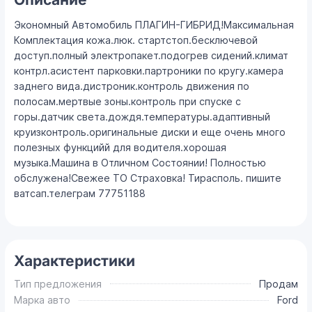
Экономный Автомобиль ПЛАГИН-ГИБРИД!Максимальная
Комплектация кожа.люк. стартстоп.бесключевой
доступ.полный электропакет.подогрев сидений.климат
контрл.асистент парковки.партроники по кругу.камера
заднего вида.дистроник.контроль движения по
полосам.мертвые зоны.контроль при спуске с
горы.датчик света.дождя.температуры.адаптивный
круизконтроль.оригинальные диски и еще очень много
полезных функцийй для водителя.хорошая
музыка.Машина в Отличном Состоянии! Полностью
обслужена!Свежее ТО Страховка! Тирасполь. пишите
ватсап.телеграм 77751188
Характеристики
Тип предложения
Продам
Марка авто
Ford