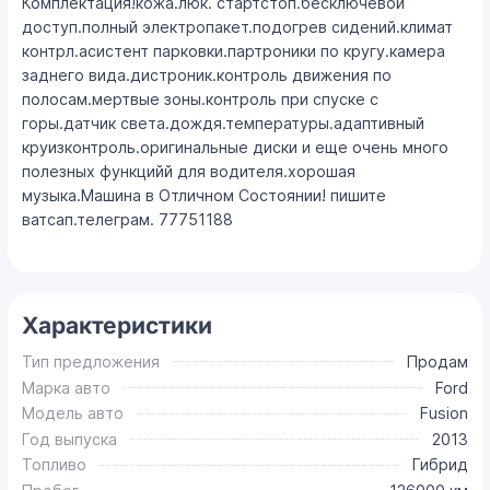
Комплектация!кожа.люк. стартстоп.бесключевой
доступ.полный электропакет.подогрев сидений.климат
контрл.асистент парковки.партроники по кругу.камера
заднего вида.дистроник.контроль движения по
полосам.мертвые зоны.контроль при спуске с
горы.датчик света.дождя.температуры.адаптивный
круизконтроль.оригинальные диски и еще очень много
полезных функцийй для водителя.хорошая
музыка.Машина в Отличном Состоянии! пишите
ватсап.телеграм. 77751188
Характеристики
Тип предложения
Продам
Марка авто
Ford
Модель авто
Fusion
Год выпуска
2013
Топливо
Гибрид