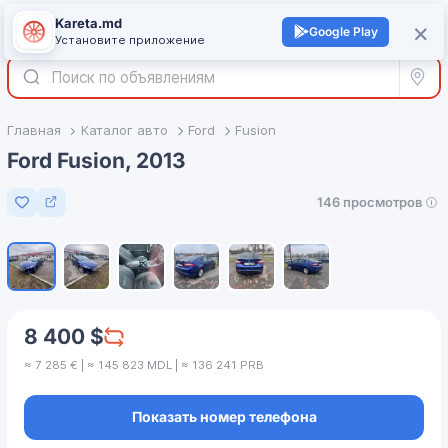
Kareta.md
+
×
Войти
Google Play
Установите приложение
Все р
Главная
Каталог авто
Ford
Fusion
Ford Fusion, 2013
146 просмотров
Добавить в избранное
1
/
6
8 400 $
≈ 7 285 € | ≈ 145 823 MDL | ≈ 136 241 PRB
Показать номер телефона