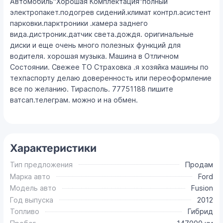
Автомобиль"Хорошая Комплектация"полный
электропакет.подогрев сидений.климат контрл.асистент
парковки.парктроники .камера заднего
вида.дистроник.датчик света.дождя. оригинальные
диски и еще очень много полезных функций для
водителя. хорошая музыка. Машина в Отличном
Состоянии. Свежее ТО Страховка .я хозяйка машины по
техпаспорту делаю доверенность или переоформление
все по желанию. Тирасполь. 77751188 пишите
ватсап.телеграм. можно и на обмен.
Характеристики
Тип предложения
Продам
Марка авто
Ford
Модель авто
Fusion
Год выпуска
2012
Топливо
Гибрид