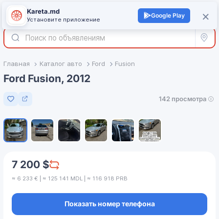
Kareta.md
+
×
Войти
Google Play
Установите приложение
Все р
Главная
Каталог авто
Ford
Fusion
Ford Fusion, 2012
142 просмотра
Добавить в избранное
1
/
6
7 200 $
≈ 6 233 € | ≈ 125 141 MDL | ≈ 116 918 PRB
Показать номер телефона