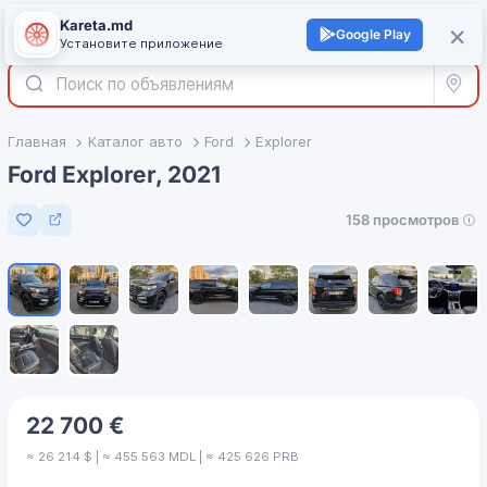
Kareta.md
+
×
Войти
Google Play
Установите приложение
Все р
Главная
Каталог авто
Ford
Explorer
Ford Explorer, 2021
158 просмотров
Добавить в избранное
1
/
10
22 700 €
≈ 26 214 $ | ≈ 455 563 MDL | ≈ 425 626 PRB