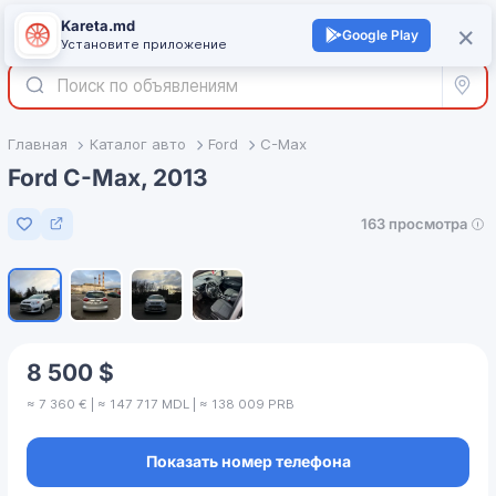
Kareta.md
+
×
Войти
Google Play
Установите приложение
Все р
Главная
Каталог авто
Ford
C-Max
Ford C-Max, 2013
163 просмотра
Добавить в избранное
1
/
4
8 500 $
≈ 7 360 € | ≈ 147 717 MDL | ≈ 138 009 PRB
Показать номер телефона