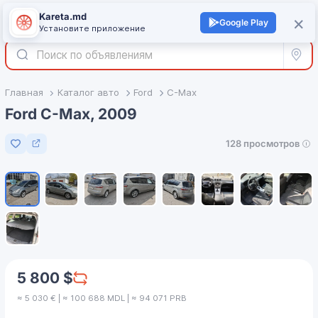
Kareta.md
+
×
Войти
Google Play
Установите приложение
Все р
Главная
Каталог авто
Ford
C-Max
Ford C-Max, 2009
128 просмотров
Добавить в избранное
1
/
9
5 800 $
≈ 5 030 € | ≈ 100 688 MDL | ≈ 94 071 PRB