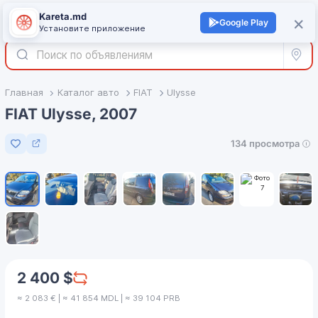
Kareta.md
+
×
Войти
Google Play
Установите приложение
Все р
Главная
Каталог авто
FIAT
Ulysse
FIAT Ulysse, 2007
134 просмотра
Добавить в избранное
1
/
9
2 400 $
≈ 2 083 € | ≈ 41 854 MDL | ≈ 39 104 PRB