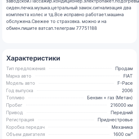
заводской.Пассажир.кондиционер.электропакет.подогрев
сиден.печка.музыка.цетральный замок.сигнализация два
комплекта колес и тд.Все исправно работает.машина
обслужена.Свежее то страховка. можно и на
обмен.пишите ватсап.телеграм 77751188
Характеристики
Тип предложения
Продам
Марка авто
FIAT
Модель авто
F-Pace
Год выпуска
2006
Топливо
Бензин + газ (Метан)
Пробег
216000 км
Привод
Передний
Регистрация
Приднестровье
Коробка передач
Механика
Объем двигателя
1600 см³