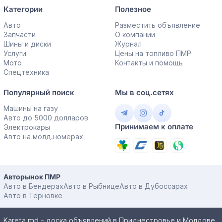
Категории
Полезное
Авто
Разместить объявление
Запчасти
О компании
Шины и диски
Журнал
Услуги
Цены на топливо ПМР
Мото
Контакты и помощь
Спецтехника
Популярный поиск
Мы в соц.сетях
Машины на газу
Авто до 5000 долларов
Принимаем к оплате
Электрокары
Авто на молд.номерах
Авторынок ПМР
Авто в Бендерах
Авто в Рыбнице
Авто в Дубоссарах
Авто в Терновке
Kareta.md - доска объявлений в Приднестровье и Молдове