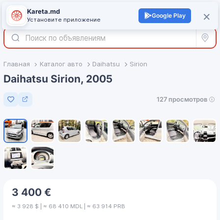
Kareta.md
+
×
Войти
Google Play
Установите приложение
Все р
Главная
Каталог авто
Daihatsu
Sirion
Daihatsu Sirion, 2005
127 просмотров
Добавить в избранное
1
/
10
3 400 €
≈ 3 928 $ | ≈ 68 410 MDL | ≈ 63 914 PRB