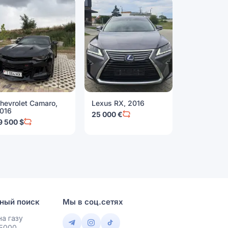
hevrolet Camaro,
Lexus RX, 2016
Toyota High
016
2014
25 000 €
9 500 $
23 500 $
ный поиск
Мы в соц.сетях
а газу
 5000