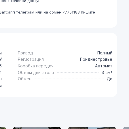
 бесключевой доступ
Ватсапп телеграм или на обмен 77751188 пишите
м
Привод
Полный
W
Регистрация
Приднестровье
5
Коробка передач
Автомат
1
Объем двигателя
3 см³
н
Обмен
Да
м