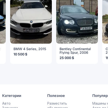
2
BMW 4 Series, 2015
Bentley Continental
C
Flying Spur, 2006
2
10 500 $
25 000 $
1
Категории
Полезное
Популяр
Авто
Разместить
Машины н
Запчасти
объявление
Авто до