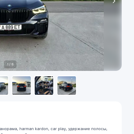
1
/
8
панорама, harman kardon, car play, удержание полосы,