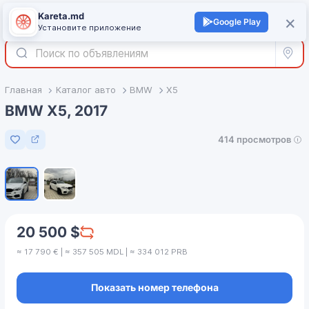
Kareta.md
+
×
Войти
Google Play
Установите приложение
Все р
Главная
Каталог авто
BMW
X5
BMW X5, 2017
414 просмотров
Добавить в избранное
1
/
2
20 500 $
≈ 17 790 € | ≈ 357 505 MDL | ≈ 334 012 PRB
Показать номер телефона