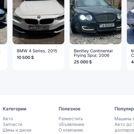
2
BMW 4 Series, 2015
Bentley Continental
M
Flying Spur, 2006
C
10 500 $
25 000 $
4
Категории
Полезное
Популяр
Авто
Разместить
Машины н
Запчасти
объявление
Авто до
Шины и диски
О компании
долларо