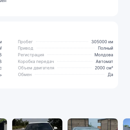
мен
м
Пробег
305000 км
W
Привод
Полный
3
Регистрация
Молдова
3
Коробка передач
Автомат
с
Объем двигателя
2000 см³
ь
Обмен
Да