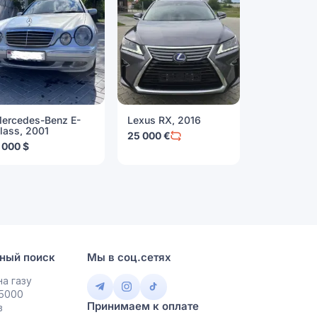
ercedes-Benz E-
Lexus RX, 2016
Chevrolet 
lass, 2001
2016
25 000 €
 000 $
19 500 $
ный поиск
Мы в соц.сетях
а газу
 5000
Принимаем к оплате
в