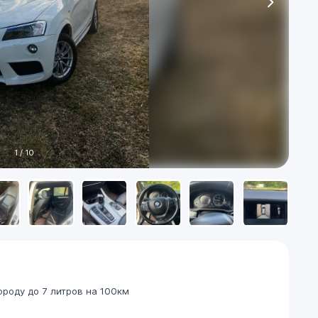
1
/
10
роду до 7 литров на 100км