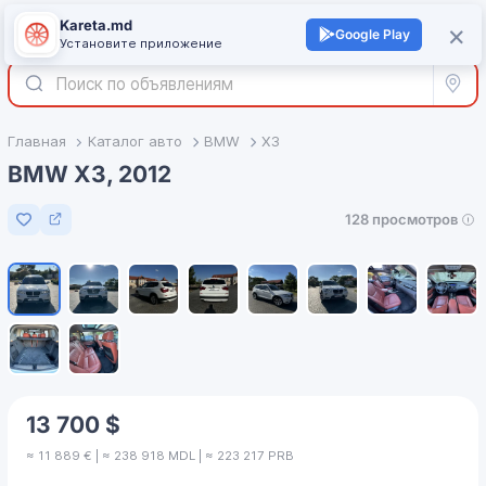
Kareta.md
+
×
Войти
Google Play
Установите приложение
Все р
Главная
Каталог авто
BMW
X3
BMW X3, 2012
128 просмотров
Добавить в избранное
1
/
10
13 700 $
≈ 11 889 € | ≈ 238 918 MDL | ≈ 223 217 PRB