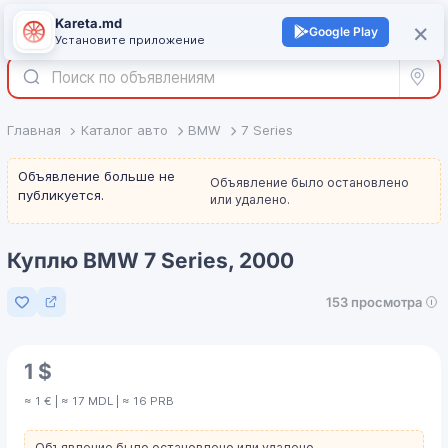
Kareta.md
+
×
Войти
Google Play
Установите приложение
Все р
Главная
Каталог авто
BMW
7 Series
Объявление больше не
Объявление было остановлено
публикуется.
или удалено.
Куплю BMW 7 Series, 2000
153 просмотра
Добавить в избранное
1 $
≈ 1 € | ≈ 17 MDL | ≈ 16 PRB
Объявление было остановлено или удалено.