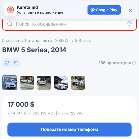
Kareta.md
+
×
Войти
Google Play
Установите приложение
Все р
Главная
Каталог авто
BMW
5 Series
BMW 5 Series, 2014
156 просмотров
Добавить в избранное
1
/
5
17 000 $
≈ 14 744 € | ≈ 295 119 MDL | ≈ 275 725 PRB
Показать номер телефона