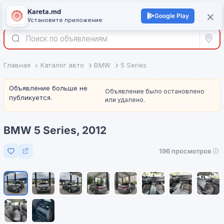
Kareta.md
+
×
Войти
Google Play
Установите приложение
Все р
Главная
Каталог авто
BMW
5 Series
Объявление больше не
Объявление было остановлено
публикуется.
или удалено.
BMW 5 Series, 2012
196 просмотров
Добавить в избранное
1
/
10