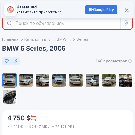
Kareta.md
+
×
Войти
Google Play
Установите приложение
Все р
Главная
Каталог авто
BMW
5 Series
BMW 5 Series, 2005
168 просмотров
Добавить в избранное
1
/
9
4 750 $
≈ 4 113 € | ≈ 82 547 MDL | ≈ 77 123 PRB