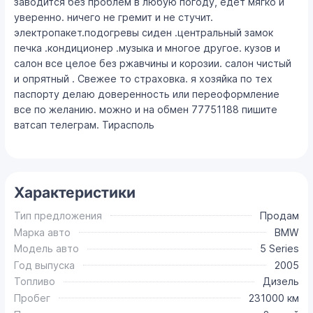
заводится без проблем в любую погоду, едет мягко и
уверенно. ничего не гремит и не стучит.
электропакет.подогревы сиден .центральный замок
печка .кондиционер .музыка и многое другое. кузов и
салон все целое без ржавчины и корозии. салон чистый
и опрятный . Свежее то страховка. я хозяйка по тех
паспорту делаю доверенность или переоформление
все по желанию. можно и на обмен 77751188 пишите
ватсап телеграм. Тирасполь
Характеристики
Тип предложения
Продам
Марка авто
BMW
Модель авто
5 Series
Год выпуска
2005
Топливо
Дизель
Пробег
231000 км