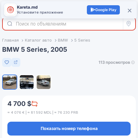
Kareta.md
+
×
Войти
Google Play
Установите приложение
Все р
Главная
Каталог авто
BMW
5 Series
BMW 5 Series, 2005
113 просмотров
Добавить в избранное
1
/
3
4 700 $
≈ 4 076 € | ≈ 81 592 MDL | ≈ 76 230 PRB
Показать номер телефона