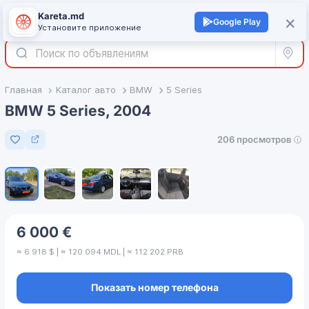
Kareta.md
+
×
Войти
Google Play
Установите приложение
Все р
Главная
Каталог авто
BMW
5 Series
BMW 5 Series, 2004
206 просмотров
Добавить в избранное
1
/
5
6 000 €
≈ 6 918 $ | ≈ 120 094 MDL | ≈ 112 202 PRB
Показать номер телефона