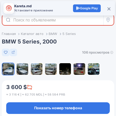
Kareta.md
+
×
Войти
Google Play
Установите приложение
Все р
Главная
Каталог авто
BMW
5 Series
BMW 5 Series, 2000
106 просмотров
Добавить в избранное
1
/
7
3 600 $
≈ 3 116 € | ≈ 62 705 MDL | ≈ 58 584 PRB
Показать номер телефона