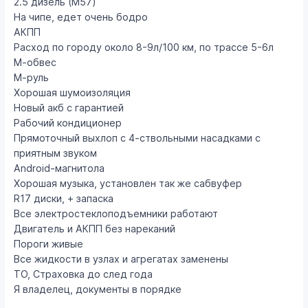
2.5 дизель (M57)
На чипе, едет очень бодро
АКПП
Расход по городу около 8-9л/100 км, по трассе 5-6л
М-обвес
М-руль
Хорошая шумоизоляция
Новый акб с гарантией
Рабочий кондиционер
Прямоточный выхлоп с 4-ствольными насадками с
приятным звуком
Android-магнитола
Хорошая музыка, установлен так же сабвуфер
R17 диски, + запаска
Все электростеклоподъемники работают
Двигатель и АКПП без нареканий
Пороги живые
Все жидкости в узлах и агрегатах заменены
ТО, Страховка до след года
Я владелец, документы в порядке