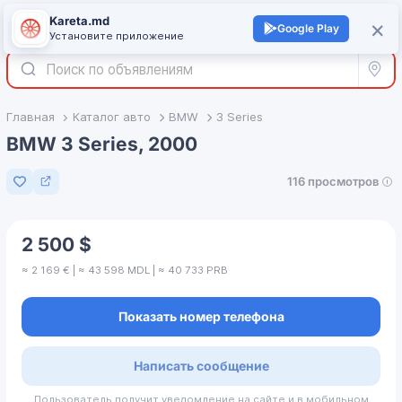
Kareta.md
+
×
Войти
Google Play
Установите приложение
Все р
Главная
Каталог авто
BMW
3 Series
BMW 3 Series, 2000
116 просмотров
Добавить в избранное
2 500 $
≈ 2 169 € | ≈ 43 598 MDL | ≈ 40 733 PRB
Показать номер телефона
Написать сообщение
Пользователь получит уведомление на сайте и в мобильном