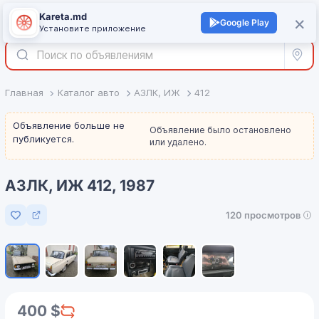
Kareta.md
+
×
Войти
Google Play
Установите приложение
Все р
Главная
Каталог авто
АЗЛК, ИЖ
412
Объявление больше не
Объявление было остановлено
публикуется.
или удалено.
АЗЛК, ИЖ 412, 1987
120 просмотров
Добавить в избранное
1
/
6
400 $