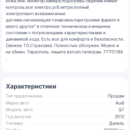
кожа.люк. монитор.камера.подогревы сидений.климат
контроль.все электро.усб.мптри.полный
электропакет.всевазможные
датчики.сигнализация.тонировка.парктроники фаркоп и
много другое" в отличном техническом и внешнем
состоянии с потрясающими характеристиками и
динамикой хода. Есть все для комфорта и безопасности.
Свежее ТО.Страховка. Полностью обслужен. Можно и
на обмен. Тирасполь. пишите ватсап.телеграм. 77751188
.
Характеристики
Тип предложения
Продам
Марка авто
Audi
Модель авто
Q7
Год выпуска
2012
Топливо
Дизель