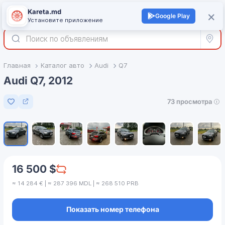
Kareta.md
+
×
Войти
Google Play
Установите приложение
Все р
Главная
Каталог авто
Audi
Q7
Audi Q7, 2012
73 просмотра
Добавить в избранное
1
/
8
16 500 $
≈ 14 284 € | ≈ 287 396 MDL | ≈ 268 510 PRB
Показать номер телефона